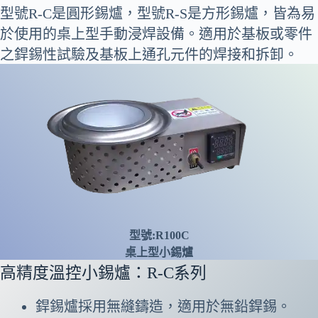
型號R-C是圓形錫爐，型號R-S是方形錫爐，皆為易
於使用的桌上型手動浸焊設備。適用於基板或零件
之銲錫性試驗及基板上通孔元件的焊接和拆卸。
型號:R100C
桌上型小錫爐
高精度溫控小錫爐：R-C系列
銲錫爐採用無縫鑄造，適用於無鉛銲錫。