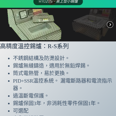
R1020S
- 桌上型小錫爐
高精度溫控錫爐：R-S系列
不銹鋼結構及防燙設計。
錫爐無縫鑄造，適用於無鉛焊錫。
筒式電熱管，易於更換。
PID+SSR溫控系統。 漏電斷路器和電流指示
器。
過溫斷電保護。
錫爐保固3年，非消耗性零件保固1年。
可選配