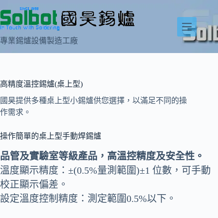
跳
至
主
專業錫爐設備製造工廠
要
內
容
高精度溫控錫爐(桌上型)
國昊提供多種桌上型小錫爐供您選擇，以滿足不同的操
作需求。
操作簡單的桌上型手動焊錫爐
品管及實驗室等級產品，高溫控精度及安全性。
溫度顯示精度：±(0.5%量測範圍)±1 位數，可手動
校正顯示偏差。
設定溫度控制精度：測定範圍0.5%以下。