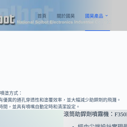
首頁
關於國昊
國昊產品
噴塗方式：
，具有優異的通孔穿透性和塗覆效率，並大幅減少助銲劑的飛濺。
停時間，並具有噴嘴自動定時和清潔設定。
滾筒助銲劑噴霧機：F350
經由尖端設計實現