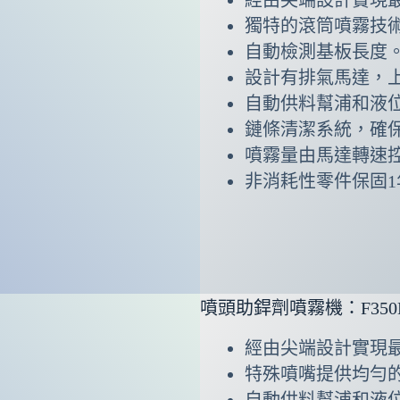
獨特的滾筒噴霧技
自動檢測基板長度
設計有排氣馬達，
自動供料幫浦和液
鏈條清潔系統，確
噴霧量由馬達轉速
非消耗性零件保固1
噴頭助銲劑噴霧機：F350
經由尖端設計實現
特殊噴嘴提供均勻
自動供料幫浦和液