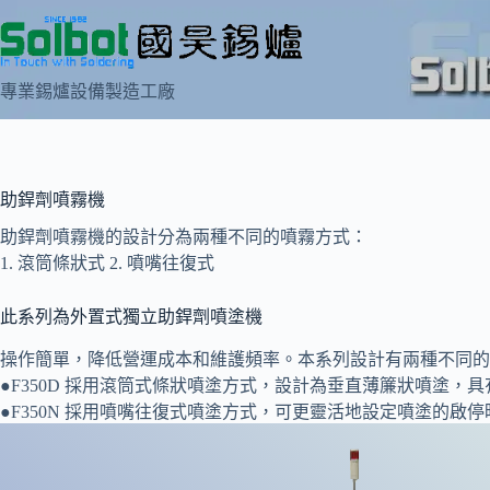
跳
至
主
專業錫爐設備製造工廠
要
內
容
助銲劑噴霧機
助銲劑噴霧機的設計分為兩種不同的噴霧方式：
1. 滾筒條狀式 2. 噴嘴往復式
此系列為外置式獨立助銲劑噴塗機
操作簡單，降低營運成本和維護頻率。本系列設計有兩種不同的
●F350D 採用滾筒式條狀噴塗方式，設計為垂直薄簾狀噴塗
●F350N 採用噴嘴往復式噴塗方式，可更靈活地設定噴塗的啟