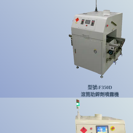
型號:F350D
滾筒助銲劑噴霧機