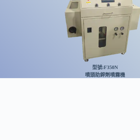
型號:F350N
噴頭助銲劑噴霧機