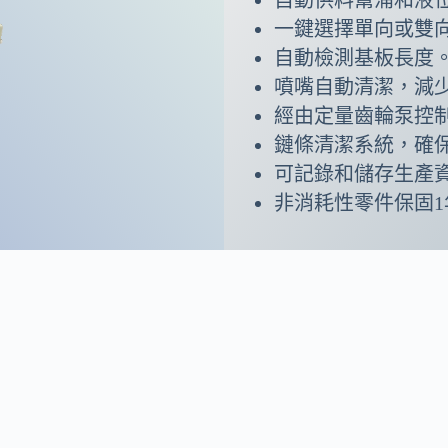
一鍵選擇單向或雙
自動檢測基板長度
噴嘴自動清潔，減
經由定量齒輪泵控
鏈條清潔系統，確
可記錄和儲存生產
非消耗性零件保固1